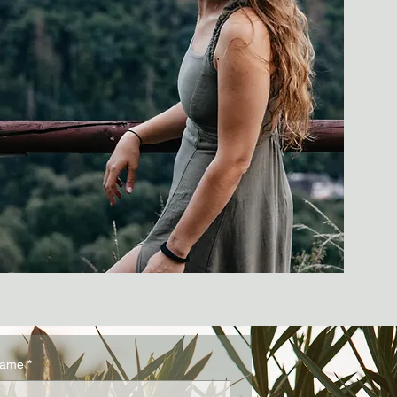
name
*