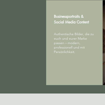
Businessportraits &
Social Media Content
Authentische Bilder, die zu
euch und eurer Marke
passen – modern,
professionell und mit
Persönlichkeit.