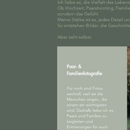
Ich liebe es, die Vielfalt des Lebe
Ob Hochzeit, Paarshooting, Familie
sondern das Gefühl.
Meine Stärke ist es, jedes Detail u
So entstehen Bilder, die Geschicht
Aber seht selbst:
ochzeitsfotografie,
amilienfotografie,
usinessfotografie,
Paar- &
ierfotografie, Juli
Familienfotografie
aptures
Für mich sind Fotos
wertvoll, weil sie die
Menschen zeigen, die
einem am wichtigsten
sind. Deshalb liebe ich es,
Paare und Familien zu
begleiten und
Erinnerungen für euch