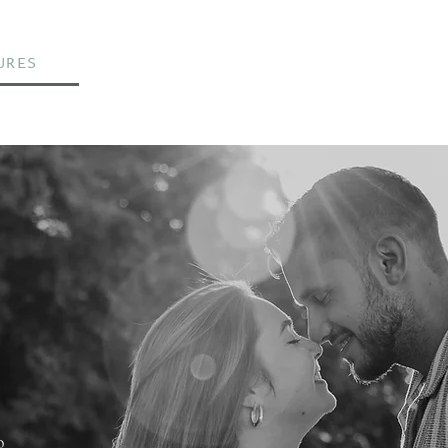
URES
Über mich
Portfolio
o