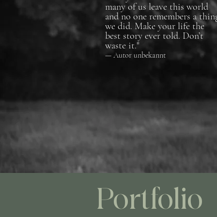
many of us leave this world
and no one remembers a thin
we did. Make your life the
best story ever told. Don’t
waste it."
— Autor unbekannt
Portfolio