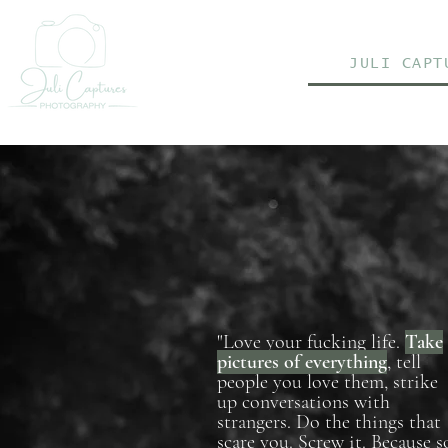
JULI CAPT
"Love your fucking life.
Take
pictures of everything
, tell
people you love them, strike
up conversations with
strangers. Do the things that
scare you. Screw it. Because s