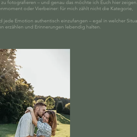
ns zu fotografieren – und genau das möchte ich Euch hier zeigen
nmoment oder Vierbeiner: für mich zählt nicht die Kategorie,
nd jede Emotion authentisch einzufangen – egal in welcher Situa
en erzählen und Erinnerungen lebendig halten.