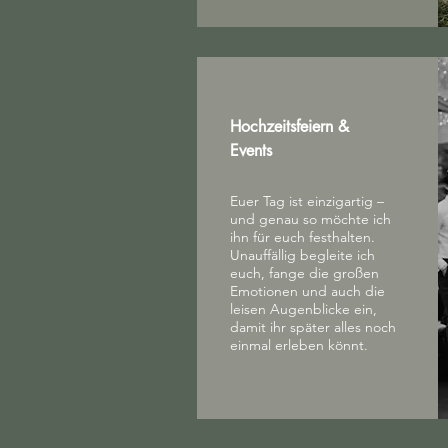
Hochzeitsfeiern &
Events
Euer Tag ist einzigartig –
und genau so möchte ich
ihn für euch festhalten.
Unauffällig begleite ich
euch, fange die großen
Emotionen und auch die
leisen Augenblicke ein,
damit ihr später alles noch
einmal erleben könnt.